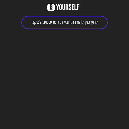
לחץ כאן להורדת חבילת הפריסטים לטקנו
הצטרף לקבוצת
המפיקים שלנו בפייסבוק...
בקבוצה תוכל לקבלתוכן אקסלוסיבי! בנוסף
לפריסטים חינם, בקבוצה תוכל גם:
🔥 ללמוד איך בונים קריירה בעולם המוזיקה...
🔥 להתחבר ולשתף פעולה עם אמנים נוספים.
🔥לקבל מדריכים וטיפים בנושאי עיבוד,הפקה,
מיקס וסאונד!
​🔥 ללמוד על קידום ומרקטינג בעולם המוזיקה...